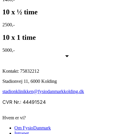
10 x ½ time
2500,-
10 x 1 time
5000,-
Kontakt:
75832212
Stadionvej 11, 6000 Kolding
stadionklinikken@fysiodanmarkkolding.dk
CVR Nr.: 44491524
Hvem er vi?
Om FysioDanmark
Intranet