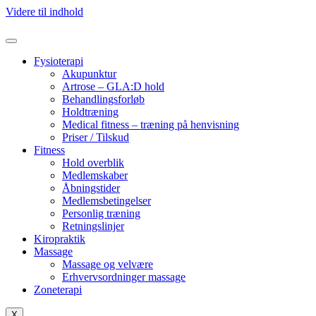
Videre til indhold
Fysioterapi
Akupunktur
Artrose – GLA:D hold
Behandlingsforløb
Holdtræning
Medical fitness – træning på henvisning
Priser / Tilskud
Fitness
Hold overblik
Medlemskaber
Åbningstider
Medlemsbetingelser
Personlig træning
Retningslinjer
Kiropraktik
Massage
Massage og velvære
Erhvervsordninger massage
Zoneterapi
X