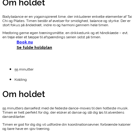
Om holdet
Bodybalance er en yogainspireret time, der inkluderer enkelte elementer af Tai
Chi og Pilates. Timen består af øvelser for smidighed, balance og styrke. Der er
stort fokus på åndedræt, indre ro og harmoni gennem hele timen.
Medbring gerne egen træningsmåtte, en drikkedunk og et håndklæde – evt.
en trøje eller et tæppe til afspændings serien sidst på timen.
Book nu
Se fulde holdplan
55 minutter
Kolding
Om holdet
55 minutters dansefest med de fedeste dance-moves til den hotteste musik.
Timen er helt perfekt for dig, der elsker at danse og slå dig løs til alverdens
dansestilarter.
Timen er god for dig dig vil udfordre din koordinationsevner, forbrænde kalorier
og bare have en sjov træning.