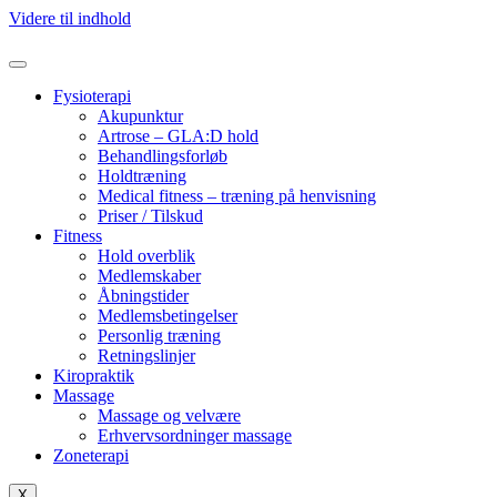
Videre til indhold
Fysioterapi
Akupunktur
Artrose – GLA:D hold
Behandlingsforløb
Holdtræning
Medical fitness – træning på henvisning
Priser / Tilskud
Fitness
Hold overblik
Medlemskaber
Åbningstider
Medlemsbetingelser
Personlig træning
Retningslinjer
Kiropraktik
Massage
Massage og velvære
Erhvervsordninger massage
Zoneterapi
X