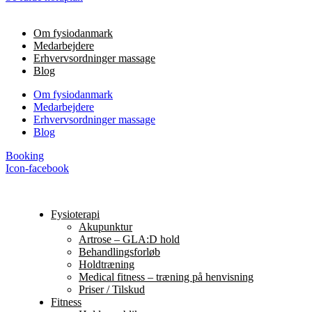
Om fysiodanmark
Medarbejdere
Erhvervsordninger massage
Blog
Om fysiodanmark
Medarbejdere
Erhvervsordninger massage
Blog
Booking
Icon-facebook
Fysioterapi
Akupunktur
Artrose – GLA:D hold
Behandlingsforløb
Holdtræning
Medical fitness – træning på henvisning
Priser / Tilskud
Fitness