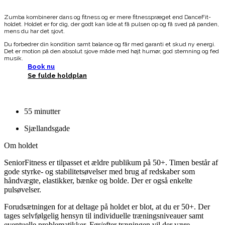
Zumba kombinerer dans og fitness og er mere fitnesspræget end DanceFit-
holdet. Holdet er for dig, der godt kan lide at få pulsen op og få sved på panden,
mens du har det sjovt.
Du forbedrer din kondition samt balance og får med garanti et skud ny energi.
Det er motion på den absolut sjove måde med højt humør, god stemning og fed
musik.
Book nu
Se fulde holdplan
55 minutter
Sjællandsgade
Om holdet
SeniorFitness er tilpasset et ældre publikum på 50+. Timen består af
gode styrke- og stabilitetsøvelser med brug af redskaber som
håndvægte, elastikker, bænke og bolde. Der er også enkelte
pulsøvelser.
Forudsætningen for at deltage på holdet er blot, at du er 50+. Der
tages selvfølgelig hensyn til individuelle træningsniveauer samt
eventuelle problematikker. Før/efter træningen vil der være