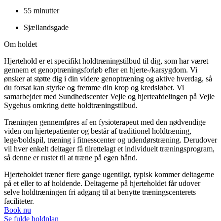
55 minutter
Sjællandsgade
Om holdet
Hjertehold er et specifikt holdtræningstilbud til dig, som har været
gennem et genoptræningsforløb efter en hjerte-/karsygdom. Vi
ønsker at støtte dig i din videre genoptræning og aktive hverdag, så
du forsat kan styrke og fremme din krop og kredsløbet. Vi
samarbejder med Sundhedscenter Vejle og hjerteafdelingen på Vejle
Sygehus omkring dette holdtræningstilbud.
Træningen gennemføres af en fysioterapeut med den nødvendige
viden om hjertepatienter og består af traditionel holdtræning,
lege/boldspil, træning i fitnesscenter og udendørstræning. Derudover
vil hver enkelt deltager få tilrettelagt et individuelt træningsprogram,
så denne er rustet til at træne på egen hånd.
Hjerteholdet træner flere gange ugentligt, typisk kommer deltagerne
på et eller to af holdende. Deltagerne på hjerteholdet får udover
selve holdtræningen fri adgang til at benytte træningscenterets
faciliteter.
Book nu
Se fulde holdplan