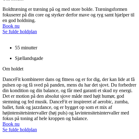
Boldtræning er træning på og med store bolde. Træningsformen
fokuserer på din core og styrker derfor mave og ryg samt hjælper til
en god holdning.
Book nu
Se fulde holdplan
55 minutter
Sjællandsgade
Om holdet
DanceFit kombinerer dans og fitness og er for dig, der kan lide at få
pulsen op og få sved på panden, mens du har det sjovt. Du forbedrer
din kondition og din balance, og får med garanti et skud ny energi.
Det er motion på den absolut sjove måde med højt humør, god
stemning og fed musik. DanceFit er inspireret af aerobic, zumba,
ballet, funk og jazzdance, og er bygget op som et mix af
højintensitetsintervaller (høj puls) og lavintensitetsintervaller med
fokus på toning af hele kroppen og balance.
Book nu
Se fulde holdplan