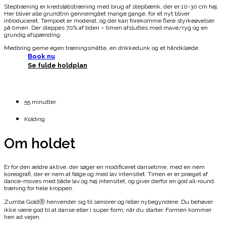
Steptræning er kredsløbstræning med brug af stepbænk, der er 10-30 cm høj.
Her bliver alle grundtrin gennemgået mange gange, for et nyt bliver
introduceret. Tempoet er moderat, og der kan forekomme flere styrkeøvelser
på timen. Der steppes 70% af tiden – timen afsluttes med mave/ryg og en
grundig afspænding.
Medbring gerne egen træningsmåtte, en drikkedunk og et håndklæde.
Book nu
Se fulde holdplan
55 minutter
Kolding
Om holdet
Er for den ældre aktive, der søger en modificeret dansetime, med en nem
koreografi, der er nem at følge og med lav intensitet. Timen er er præget af
dance-moves med både lav og høj intensitet, og giver derfor en god all-round
træning for hele kroppen.
Zumba GoldⓇ henvender sig til seniorer og/eller nybegyndere. Du behøver
ikke være god til at danse eller i super form, når du starter. Formen kommer
hen ad vejen.