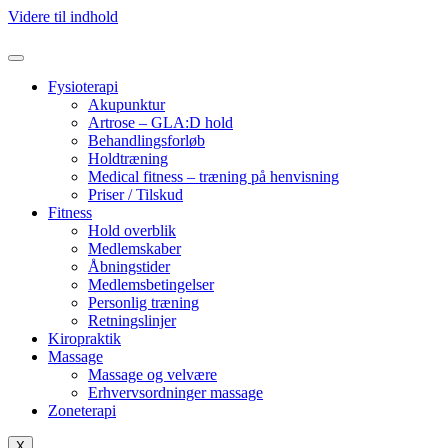
Videre til indhold
Fysioterapi
Akupunktur
Artrose – GLA:D hold
Behandlingsforløb
Holdtræning
Medical fitness – træning på henvisning
Priser / Tilskud
Fitness
Hold overblik
Medlemskaber
Åbningstider
Medlemsbetingelser
Personlig træning
Retningslinjer
Kiropraktik
Massage
Massage og velvære
Erhvervsordninger massage
Zoneterapi
X