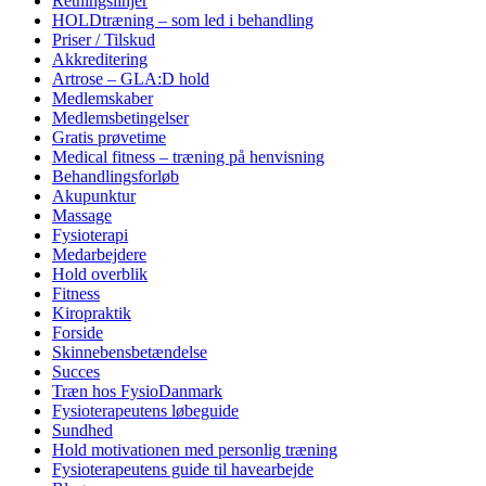
Retningslinjer
HOLDtræning – som led i behandling
Priser / Tilskud
Akkreditering
Artrose – GLA:D hold
Medlemskaber
Medlemsbetingelser
Gratis prøvetime
Medical fitness – træning på henvisning
Behandlingsforløb
Akupunktur
Massage
Fysioterapi
Medarbejdere
Hold overblik
Fitness
Kiropraktik
Forside
Skinnebensbetændelse
Succes
Træn hos FysioDanmark
Fysioterapeutens løbeguide
Sundhed
Hold motivationen med personlig træning
Fysioterapeutens guide til havearbejde