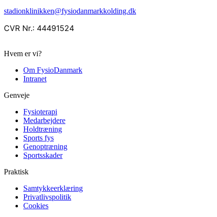
stadionklinikken@fysiodanmarkkolding.dk
CVR Nr.: 44491524
Hvem er vi?
Om FysioDanmark
Intranet
Genveje
Fysioterapi
Medarbejdere
Holdtræning
Sports fys
Genoptræning
Sportsskader
Praktisk
Samtykkeerklæring
Privatlivspolitik
Cookies