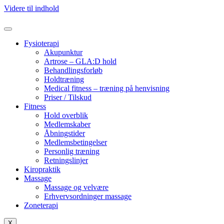
Videre til indhold
Fysioterapi
Akupunktur
Artrose – GLA:D hold
Behandlingsforløb
Holdtræning
Medical fitness – træning på henvisning
Priser / Tilskud
Fitness
Hold overblik
Medlemskaber
Åbningstider
Medlemsbetingelser
Personlig træning
Retningslinjer
Kiropraktik
Massage
Massage og velvære
Erhvervsordninger massage
Zoneterapi
X